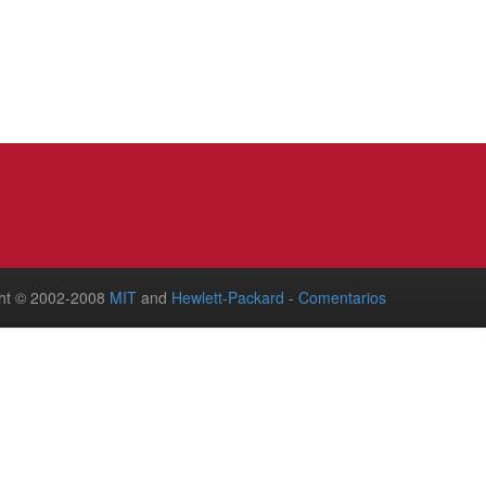
ht © 2002-2008
MIT
and
Hewlett-Packard
-
Comentarios