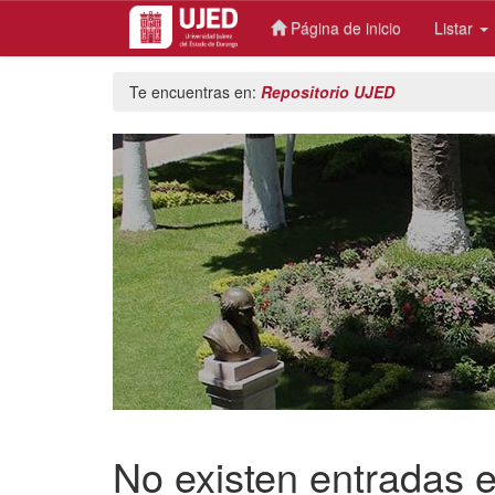
Página de inicio
Listar
Skip
Te encuentras en:
Repositorio UJED
navigation
No existen entradas e