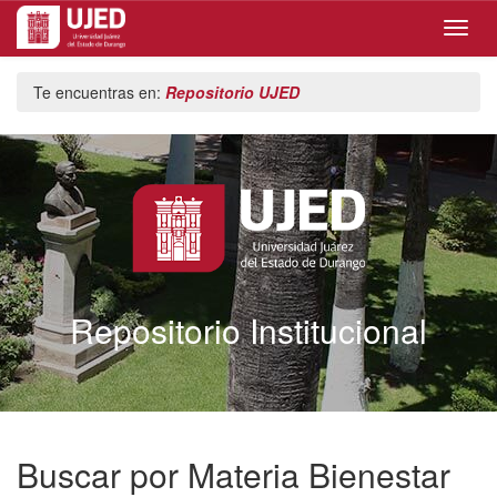
Skip
Te encuentras en:
Repositorio UJED
navigation
Repositorio Institucional
Buscar por Materia Bienestar