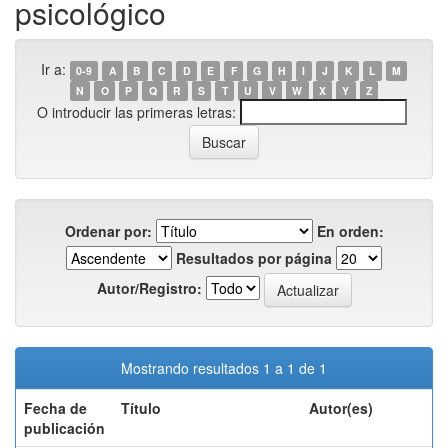
psicológico
Ir a:
0-9
A
B
C
D
E
F
G
H
I
J
K
L
M
N
O
P
Q
R
S
T
U
V
W
X
Y
Z
O introducir las primeras letras:
Ordenar por:
En orden:
Resultados por página
Autor/Registro:
Mostrando resultados 1 a 1 de 1
Fecha de
Título
Autor(es)
publicación