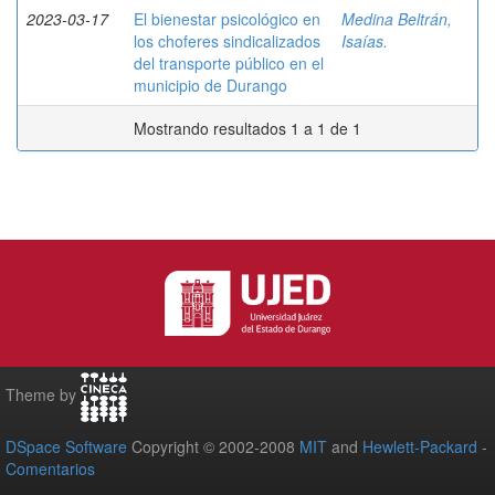
2023-03-17
El bienestar psicológico en
Medina Beltrán,
los choferes sindicalizados
Isaías.
del transporte público en el
municipio de Durango
Mostrando resultados 1 a 1 de 1
Theme by
DSpace Software
Copyright © 2002-2008
MIT
and
Hewlett-Packard
-
Comentarios