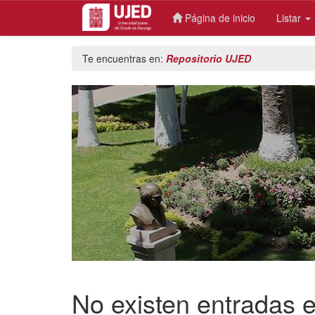
Página de inicio
Listar
Skip
Te encuentras en:
Repositorio UJED
navigation
No existen entradas e