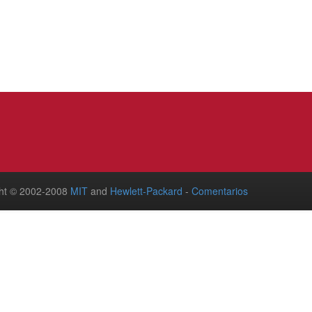
ht © 2002-2008
MIT
and
Hewlett-Packard
-
Comentarios