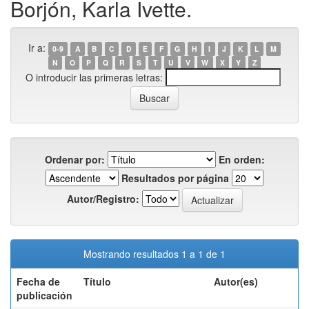
Borjón, Karla Ivette.
Ir a:
0-9
A
B
C
D
E
F
G
H
I
J
K
L
M
N
O
P
Q
R
S
T
U
V
W
X
Y
Z
O introducir las primeras letras:
Ordenar por:
En orden:
Resultados por página
Autor/Registro:
Mostrando resultados 1 a 1 de 1
Fecha de
Título
Autor(es)
publicación