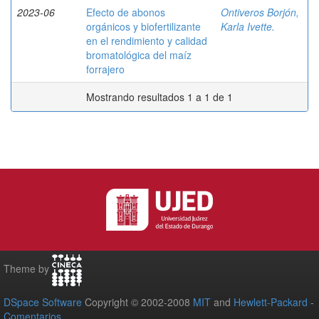
2023-06
Efecto de abonos
Ontiveros Borjón,
orgánicos y biofertilizante
Karla Ivette.
en el rendimiento y calidad
bromatológica del maíz
forrajero
Mostrando resultados 1 a 1 de 1
Theme by
DSpace Software
Copyright © 2002-2008
MIT
and
Hewlett-Packard
-
Comentarios